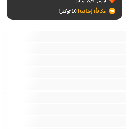
أرسل الإكراميات
مكافأة إضافية!
10 توكنز!
أفضل عارضات الدردشة الخاصة
ثنائي الجنس
جنس شرجي
دببة
زوجان
قضيب كبير
كلية
مثليّ الجنس