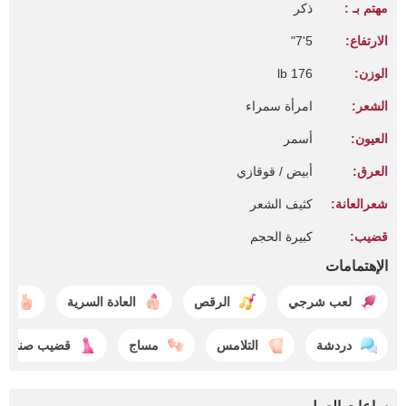
مهتم بـ :
ذكر
الارتفاع:
5'7"
الوزن:
176 lb
الشعر:
امرأة سمراء
العيون:
أسمر
العرق:
أبيض / قوقازي
شعرالعانة:
كثيف الشعر
قضيب:
كبيرة الحجم
الإهتمامات
لعب شرجي
الرقص
العادة السرية
لع
دردشة
التلامس
مساج
قضيب صناعي