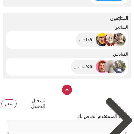
المتابَعون
+149
المتابَعون
+149
تتابع
+920
المُتابعين
+920
متابعين
تسجيل
انضم
الدخول
اسم المستخدم الخاص بك: