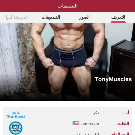
التصنيفات
TonyMuscles
التعريف
الصور
الفيديوهات
الدردشة
TonyMuscles
أنا :
ذكر
ما هو
Fan Boost؟
اللغات:
american
البث الماضي:
13 منذ ساعة