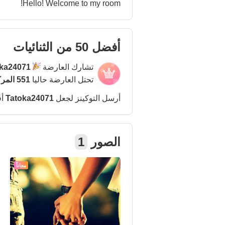
Hello! Welcome to my room!
أفضل 50 من الثنائيات
تشارك العارضة
ka24071
تحتل العارضة حاليا
551 المركز
أرسل التوكينز لجعل
Tatoka24071
أق
الصور
1
مجاناً