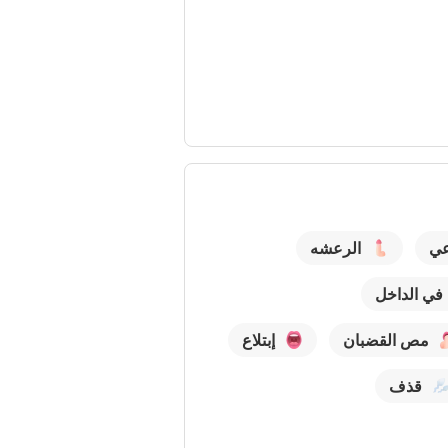
عي
الرعشه
في الداخل
مص القضبان
إبتلاع
قذف