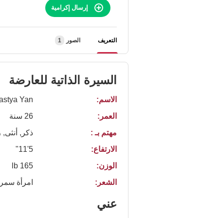
إرسال إكرامية
التعريف
الصور
1
السيرة الذاتية للعارضة
الاسم:
astya Yan
العمر:
26 سنة
مهتم بـ :
ذكر, أنثى,
الارتفاع:
5'11"
الوزن:
165 lb
الشعر:
امرأة سمرا
عني