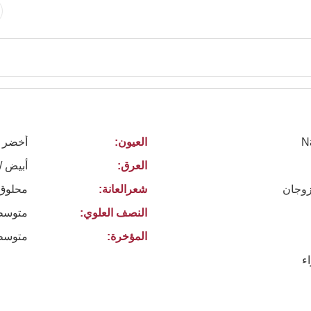
N
العيون:
أخضر
العرق:
أبيض /
 زوجان
شعرالعانة:
محلوق
النصف العلوي:
متوسط
المؤخرة:
متوسط
ء