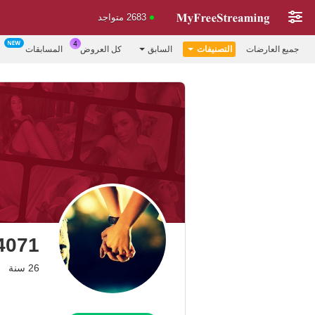
2683 متواجد
جميع العارضات
التصنيفات
السابق
كل العروض
المسابقات
4071
26 سنة