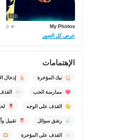
1
My Photos
0
عرض كل الصور
الإهتمامات
نيك المؤخرة
إدخال ال
ممارسة الحب
القذف
القذف على الوجه
لح
رشق سوائل
تقبيل و
القذف على المؤخرة