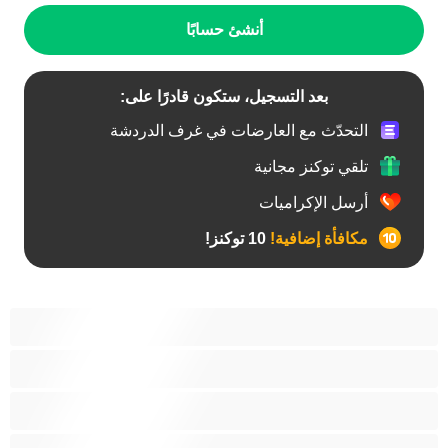
أنشئ حسابًا
بعد التسجيل، ستكون قادرًا على:
التحدّث مع العارضات في غرف الدردشة
تلقي توكنز مجانية
أرسل الإكراميات
مكافأة إضافية!
10 توكنز!
أفضل عارضات الدردشة الخاصة
ثنائي الجنس
جنس شرجي
دببة