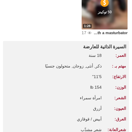
50 توكينز
1:28
17
Jerking off with a masturbator
السيرة الذاتية للعارضة
العمر:
18 سنة
مهتم بـ :
ذكر, أنثى, زوجان, متحولون جنسيًا
الارتفاع:
5'11"
الوزن:
154 lb
الشعر:
امرأة سمراء
العيون:
أزرق
العرق:
أبيض / قوقازي
شعرالعانة:
شعر مشذّب