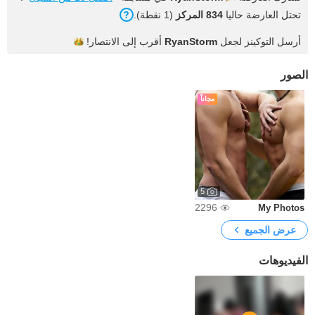
تحتل العارضة حاليا
834 المركز
(1 نقطة).
أرسل التوكينز لجعل
RyanStorm
أقرب إلى
الانتصار!
الصور
مجاناً
5
2296
My Photos
عرض الجميع
الفيديوهات