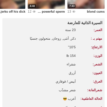
4:40
7:43
12
13
his dick
juicy handjob and powerful sperm
blond cums
السيرة الذاتية للعارضة
العمر:
23 سنة
مهتم بـ :
ذكر, أنثى, زوجان, متحولون جنسيًا
الارتفاع:
5'10"
الوزن:
154 lb
الشعر:
شقراء
العيون:
أزرق
العرق:
أبيض / قوقازي
شعرالعانة:
شعر مشذّب
الحالة العاطفية:
أعزب