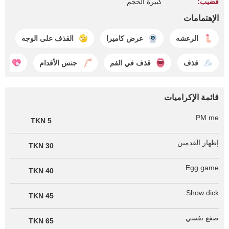
قضيب:
كبيرة الحجم
الإهتمامات
الرعشه
عرض كاميرا
القذف على الوجه
قذف
قذف في الفم
جنس الأقدام
الإ
قائمة الإكراميات
PM me
5 TKN
إظهار القدمين
30 TKN
Egg game
40 TKN
Show dick
45 TKN
صفع نفسي
65 TKN