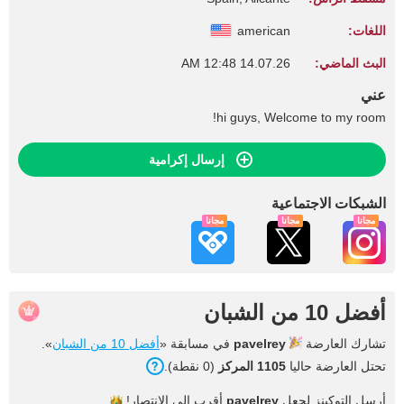
اللغات:
american
البث الماضي:
14.07.26 12:48 AM
عني
hi guys, Welcome to my room!
إرسال إكرامية
الشبكات الاجتماعية
مجاناً
مجاناً
مجاناً
أفضل 10 من الشبان
تشارك العارضة
pavelrey
في مسابقة «
أفضل 10 من الشبان
».
تحتل العارضة حاليا
1105 المركز
(0 نقطة).
أرسل التوكينز لجعل
pavelrey
أقرب إلى
الانتصار!