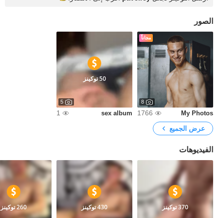
الصور
مجاناً
50 توكينز
5
8
1
1766
sex album
My Photos
عرض الجميع
الفيديوهات
370 توكينز
430 توكينز
260 توكينز