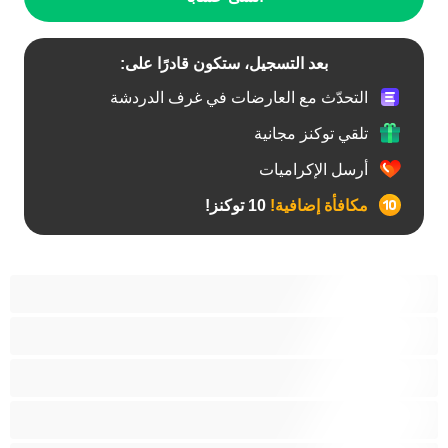
بعد التسجيل، ستكون قادرًا على:
التحدّث مع العارضات في غرف الدردشة
تلقي توكنز مجانية
أرسل الإكراميات
مكافأة إضافية!
10 توكنز!
أفضل عارضات الدردشة الخاصة
ثنائي الجنس
جنس شرجي
دببة