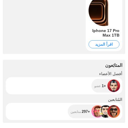
Iphone 17 Pro
Max 1TB
اقرأ المزيد
المتابَعون
+1
أفضل الأعضاء
+1
عضو
+297
المُتابعين
+297
متابعين