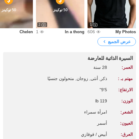
50 توكينز
50 توكينز
2
1
1
606
Chelen
In a thong
My Photos
عرض الجميع
السيرة الذاتية للعارضة
العمر:
28 سنة
مهتم بـ :
ذكر, أنثى, زوجان, متحولون جنسيًا
الارتفاع:
5'9"
الوزن:
119 lb
الشعر:
امرأة سمراء
العيون:
أسمر
العرق:
أبيض / قوقازي