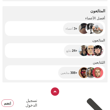
المتابَعون
+3
أفضل الأعضاء
+3
أعضاء
+24
المتابَعون
+24
تتابع
+308
المُتابعين
+308
متابعين
تسجيل
انضم
الدخول