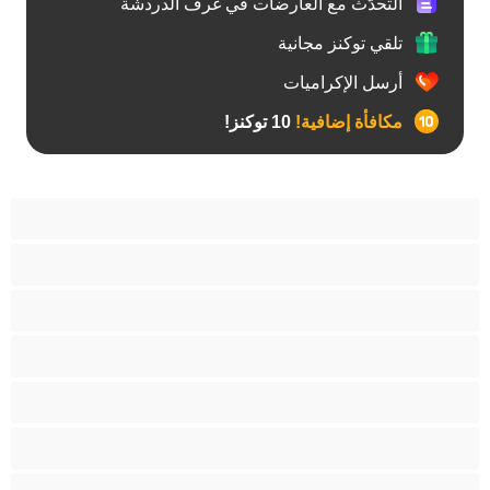
التحدّث مع العارضات في غرف الدردشة
تلقي توكنز مجانية
أرسل الإكراميات
مكافأة إضافية!
10 توكنز!
أفضل عارضات الدردشة الخاصة
ثنائي الجنس
جنس شرجي
دببة
زوجان
قضيب كبير
كلية