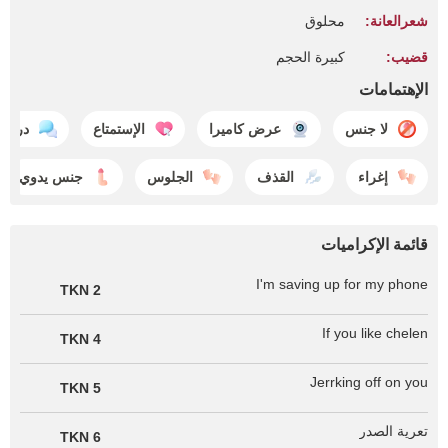
شعرالعانة:
محلوق
قضيب:
كبيرة الحجم
الإهتمامات
لا جنس
عرض كاميرا
الإستمتاع
دردش
إغراء
القذف
الجلوس
جنس يدوي
قائمة الإكراميات
I'm saving up for my phone
2 TKN
If you like chelen
4 TKN
Jerrking off on you
5 TKN
تعرية الصدر
6 TKN