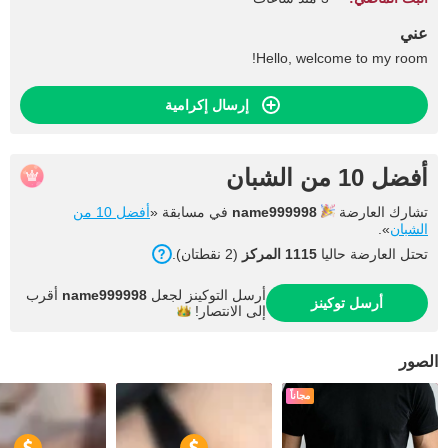
عني
Hello, welcome to my room!
إرسال إكرامية
أفضل 10 من الشبان
تشارك العارضة
name999998
في مسابقة «
أفضل 10 من
الشبان
».
تحتل العارضة حاليا
1115 المركز
(2 نقطتان).
أرسل التوكينز لجعل
name999998
أقرب
أرسل توكينز
إلى
الانتصار!
الصور
مجاناً