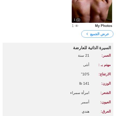
1
1
My Photos
عرض الجميع
السيرة الذاتية للعارضة
العمر:
21 سنة
مهتم بـ :
أنثى
الارتفاع:
5'10"
الوزن:
141 lb
الشعر:
امرأة سمراء
العيون:
أسمر
العرق:
هندي