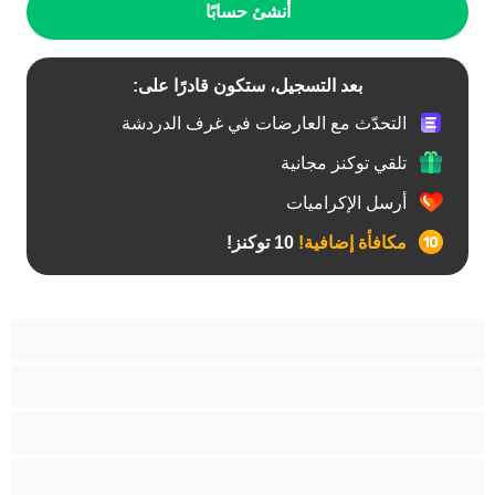
أنشئ حسابًا
بعد التسجيل، ستكون قادرًا على:
التحدّث مع العارضات في غرف الدردشة
تلقي توكنز مجانية
أرسل الإكراميات
مكافأة إضافية!
10 توكنز!
أفضل عارضات الدردشة الخاصة
ثنائي الجنس
جنس شرجي
دببة