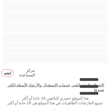
زوجان
قضيب كبير
كلية
مثليّ الجنس
مستقيم
مفتولة العضلات
مركز
انضم
المساعدة
الاتصال بالدعم الفني
خدمات الإستقبال والأرشاد
الأسئلة الكثر
شيوعا
هذا الموقع حصري للبالغين 18 عاما أو أكثر
جميع العارضات الظاهرات في هذا الموقع هن 18 عاما أو أكثر