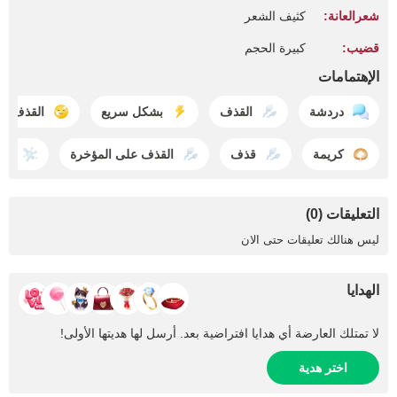
شعرالعانة:
كثيف الشعر
قضيب:
كبيرة الحجم
الإهتمامات
دردشة
القذف
بشكل سريع
القذف عل
كريمة
قذف
القذف على المؤخرة
ال
التعليقات (0)
ليس هنالك تعليقات حتى الان
الهدايا
لا تمتلك العارضة أي هدايا افتراضية بعد. أرسل لها هديتها الأولى!
اختر هدية