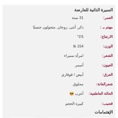
السيرة الذاتية للعارضة
العمر:
31 سنة
مهتم بـ :
ذكر, أنثى, زوجان, متحولون جنسيًا
الارتفاع:
5'3"
الوزن:
154 lb
الشعر:
امرأة سمراء
العيون:
أسمر
العرق:
أبيض / قوقازي
شعرالعانة:
محلوق
الحالة العاطفية:
أعزب
قضيب:
كبيرة الحجم
الإهتمامات