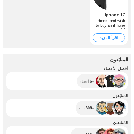
Iphone 17
I dream and wish
to buy an iPhone
17
اقرأ المزيد
المتابَعون
+6
أفضل الأعضاء
+6
أعضاء
+308
المتابَعون
+308
تتابع
+200
المُتابعين