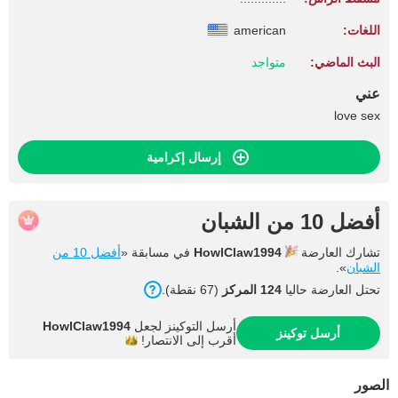
اللغات:
american
البث الماضي:
متواجد
عني
love sex
إرسال إكرامية
أفضل 10 من الشبان
تشارك العارضة
HowlClaw1994
في مسابقة «
أفضل 10 من
الشبان
».
تحتل العارضة حاليا
124 المركز
(67 نقطة).
أرسل التوكينز لجعل
HowlClaw1994
أرسل توكينز
أقرب إلى
الانتصار!
الصور