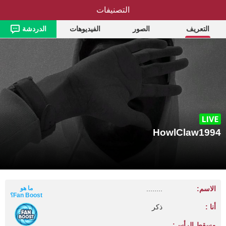
التصنيفات
HowlClaw1994
التعريف
الصور
الفيديوهات
الدردشة
HowlClaw1994
الاسم:
........
ما هو
Fan Boost؟
أنا :
ذكر
مسقط الرأس:
.............