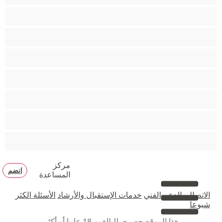
دببة
زوجان
قضيب كبير
كلية
مثليّ الجنس
مستقيم
مفتولة العضلات
مركز
انضم
المساعدة
الاتصال بالدعم الفني
خدمات الإستقبال والأرشاد
الأسئلة الكثر
شيوعا
هذا الموقع حصري للبالغين 18 عاما أو أكثر