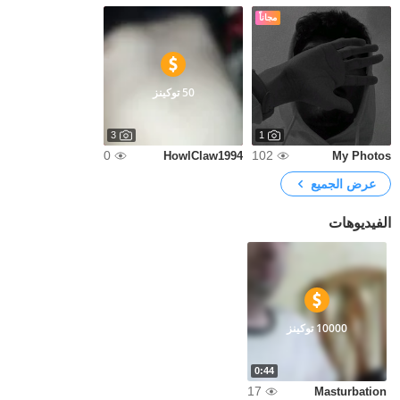
مجاناً
50 توكينز
3
1
0
102
HowlClaw1994
My Photos
عرض الجميع
الفيديوهات
10000 توكينز
0:44
17
Masturbation