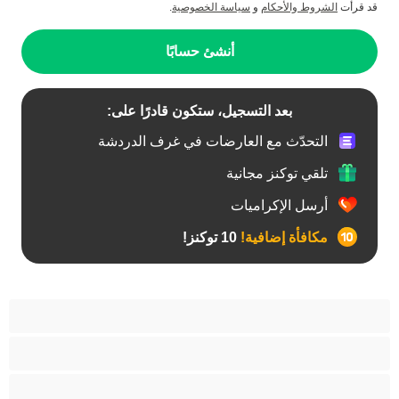
قد قرأت
الشروط والأحكام
و
سياسة الخصوصية
.
أنشئ حسابًا
بعد التسجيل، ستكون قادرًا على:
التحدّث مع العارضات في غرف الدردشة
تلقي توكنز مجانية
أرسل الإكراميات
مكافأة إضافية!
10 توكنز!
أفضل عارضات الدردشة الخاصة
ثنائي الجنس
جنس شرجي