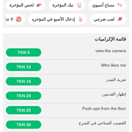
مساج آسيوي
نيك المؤخرة
لحس المؤخرة
لعب شرجي
إدخال الأصبع في المؤخره
لا جنس
قائمة الإكراميات
view the camera
5 TKN
Who likes me
10 TKN
تعرية الصدر
15 TKN
إظهار القدمين
20 TKN
Push-ups from the floor
25 TKN
القضيب الصناعي في الشرج
30 TKN