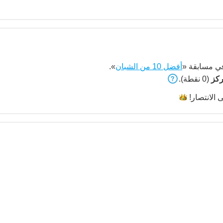
 مسابقة «
أفضل 10 من الشبان
».
(0 نقطة).
ى
الانتصار!