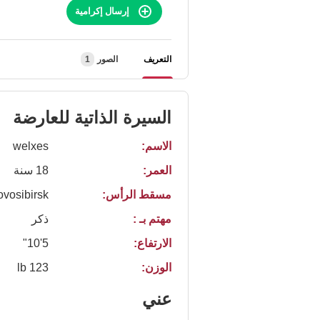
إرسال إكرامية
التعريف
الصور
1
السيرة الذاتية للعارضة
الاسم:
welxes
العمر:
18 سنة
مسقط الرأس:
vosibirsk
مهتم بـ :
ذكر
الارتفاع:
5'10"
الوزن:
123 lb
عني