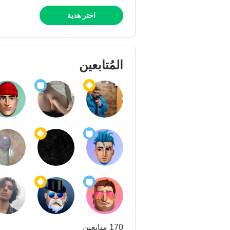
اختر هدية
المُتابعين
170 متابعين