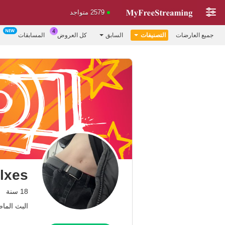
2579 متواجد
جميع العارضات
التصنيفات
السابق
كل العروض
المسابقات
lxes
18 سنة
البث الماضي: 3.08.26