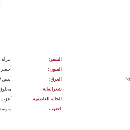
الشعر:
امرأة 
العيون:
أخضر
No
العرق:
أبيض /
شعرالعانة:
محلوق
الحالة العاطفية:
أعزب
قضيب:
متوسط