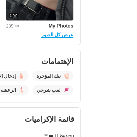
1
My Photos
235
عرض كل الصور
الإهتمامات
نيك المؤخرة
إدخال ال
لعب شرجي
الرعشه
قائمة الإكراميات
i like you ❤️😏