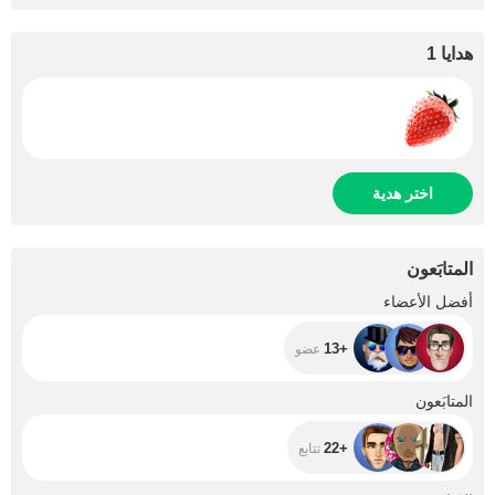
هدايا 1
اختر هدية
المتابَعون
+13
أفضل الأعضاء
+13
عضو
+22
المتابَعون
+22
تتابع
+1K