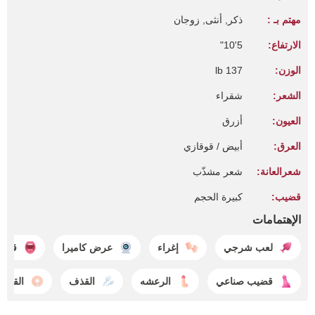
مهتم بـ :
ذكر, أنثى, زوجان
الارتفاع:
5'10"
الوزن:
137 lb
الشعر:
شقراء
العيون:
أزرق
العرق:
أبيض / قوقازي
شعرالعانة:
شعر مشذّب
قضيب:
كبيرة الحجم
الإهتمامات
لعب شرجي
إغراء
عرض كاميرا
قذف 
قضيب صناعي
الرعشه
القذف
القذف