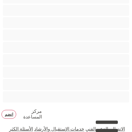
جنس شرجي
دببة
زوجان
قضيب كبير
كلية
مثليّ الجنس
مستقيم
مفتولة العضلات
مركز
انضم
المساعدة
الاتصال بالدعم الفني
خدمات الإستقبال والأرشاد
الأسئلة الكثر