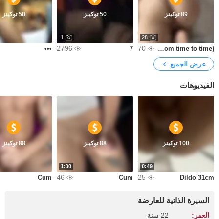
89 توكينز
50 توكينز
50 توكينز
1
28
2796
70
•••
7
hot (photos are updated from time to time)
عرض الجميع
الفيديوهات
100 توكينز
88 توكينز
88 توكينز
1:00
0:49
46
25
Cum
Cum
Dildo 31cm
السيرة الذاتية للعارضة
العمر:
22 سنة