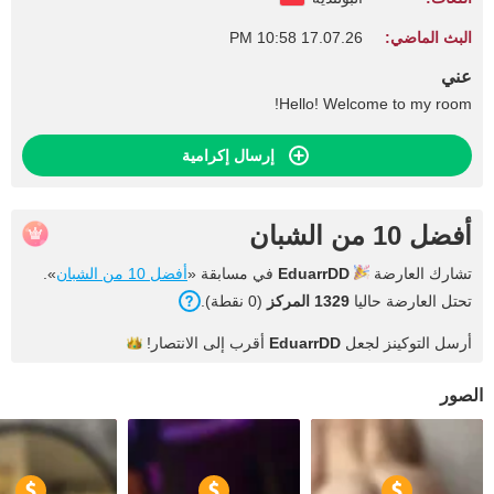
البث الماضي:
17.07.26 10:58 PM
عني
Hello! Welcome to my room!
إرسال إكرامية
أفضل 10 من الشبان
تشارك العارضة
EduarrDD
في مسابقة «
أفضل 10 من الشبان
».
تحتل العارضة حاليا
1329 المركز
(0 نقطة).
أرسل التوكينز لجعل
EduarrDD
أقرب إلى
الانتصار!
الصور