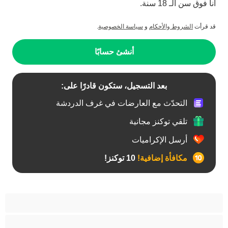
أنا فوق سن الـ 18 سنة.
قد قرأت
الشروط والأحكام
و
سياسة الخصوصية
.
أنشئ حسابًا
بعد التسجيل، ستكون قادرًا على:
التحدّث مع العارضات في غرف الدردشة
تلقي توكنز مجانية
أرسل الإكراميات
مكافأة إضافية!
10 توكنز!
أفضل عارضات الدردشة الخاصة
ثنائي الجنس