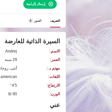
إرسال إكرامية
التعريف
الصور
6
السيرة الذاتية للعارضة
الاسم:
Andrej
العمر:
29 سنة
مهتم بـ :
أنثى, زوجا
اللغات:
american
الارتفاع:
5'4"
الوزن:
90 lb
عني