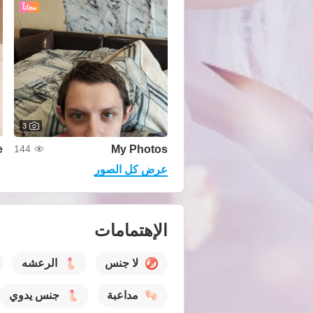
مجاناً
3
e
My Photos
144
عرض كل الصور
الإهتمامات
لا جنس
الرعشه
مداعبة
جنس يدوي