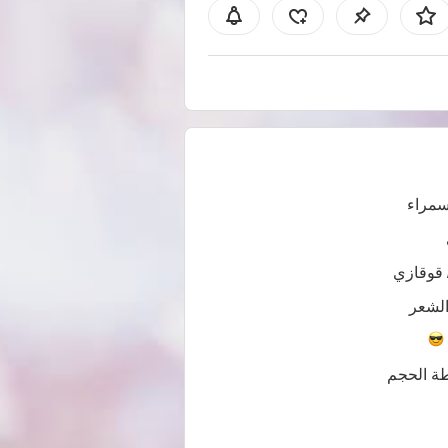
سمراء
 قوقازي
لشعر
ة الحجم