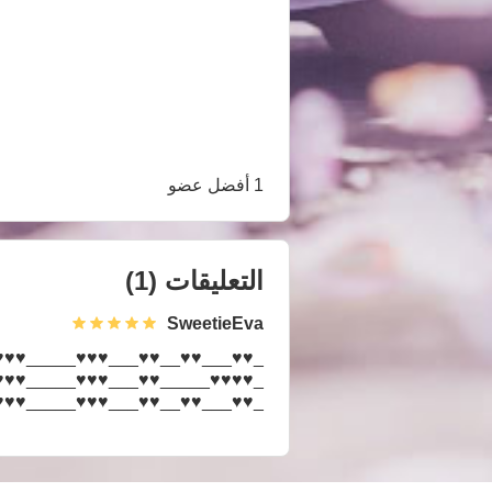
1 أفضل عضو
التعليقات
(1)
SweetieEva
♥_♥♥____♥♥__♥♥______♥♥____
♥__♥♥___♥♥__♥__♥♥___♥__♥♥_
♥___♥♥__♥♥___♥♥♥_____♥♥♥__