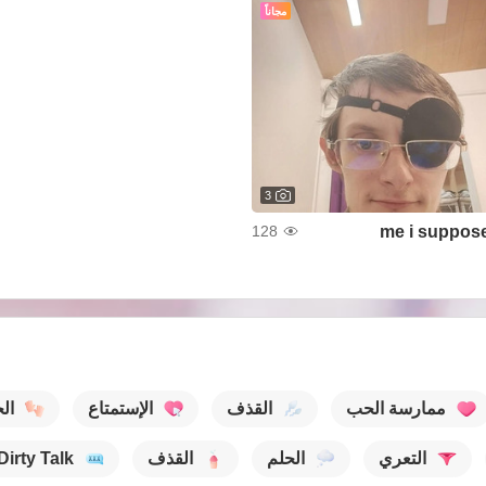
مجاناً
3
me i suppos
128
ممارسة الحب
القذف
الإستمتاع
ال
التعري
الحلم
القذف
Dirty Talk