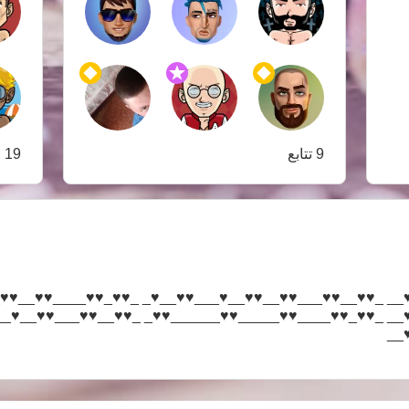
9 تتابع
19 متابعين
♥___♥♥♥_____♥♥♥__ _♥♥__♥♥___♥♥__♥♥__♥___♥♥__♥_ _♥
♥___♥♥♥_____♥♥♥__ _♥♥_♥♥____♥♥_____♥♥______♥♥_ _♥
_♥