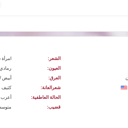
الشعر:
امرأة 
العيون:
رمادي
ن
العرق:
أبيض /
شعرالعانة:
كثيف ا
الحالة العاطفية:
أعزب
قضيب:
متوسط