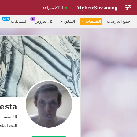
2191 متواجد
جميع العارضات
التصنيفات
السابق
كل العروض
المسابقات
esta
29 سنة
البث الماضي: 6.08.26