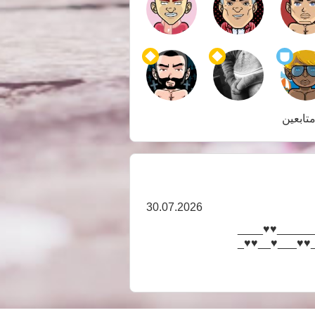
30.07.2026
_♥♥___♥♥__♥
_♥♥♥♥_____♥